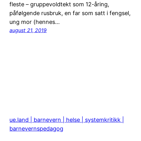
fleste – gruppevoldtekt som 12-åring,
påfølgende rusbruk, en far som satt i fengsel,
ung mor (hennes…
august 21, 2019
ue.land | barnevern | helse | systemkritikk |
barnevernspedagog