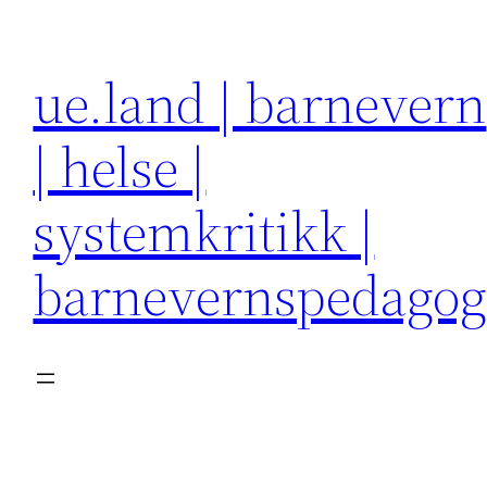
Hopp
til
ue.land | barnevern
innhold
| helse |
systemkritikk |
barnevernspedago