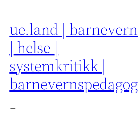
Hopp
til
ue.land | barnevern
innhold
| helse |
systemkritikk |
barnevernspedago