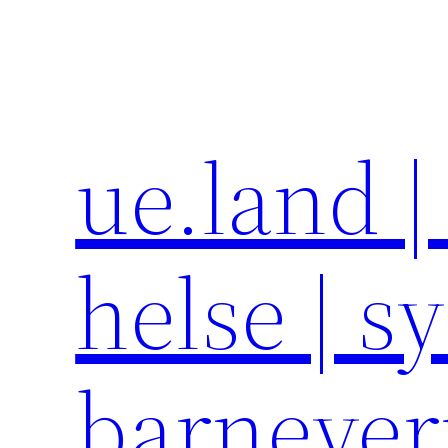
Hopp
til
innhold
ue.land |
helse | s
barneve