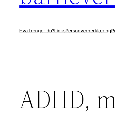
Hva trenger du?
Links
Personvernerklæring
P
ADHD, me