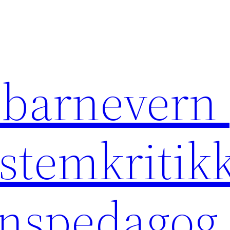
 barnevern 
ystemkritikk
rnspedagog