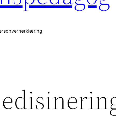
ersonvernerklæring
disinerin