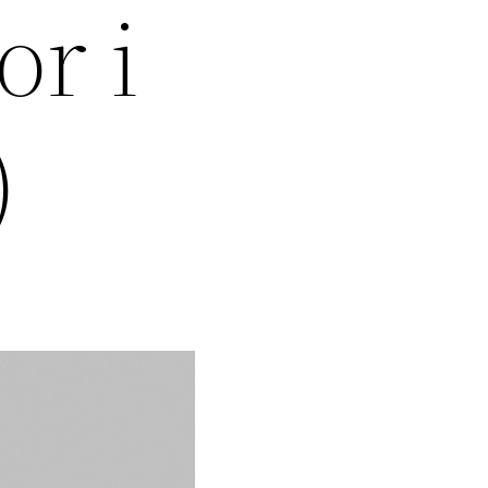
or i
)