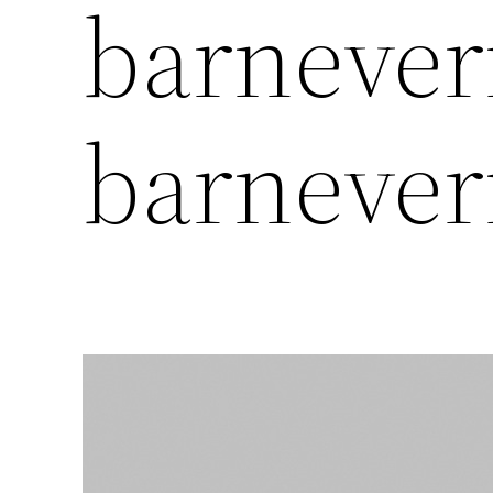
barnevern
barnever