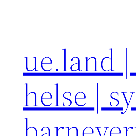
Hopp
til
innhold
ue.land |
helse | s
barneve