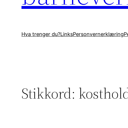
Hva trenger du?
Links
Personvernerklæring
P
Stikkord:
kosthol