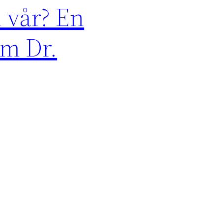
 vår? En
om Dr.