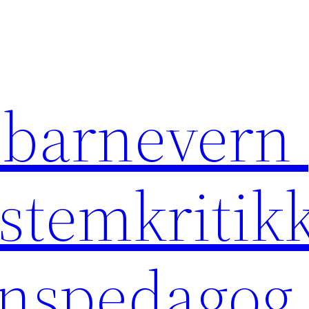
 barnevern 
ystemkritikk
rnspedagog