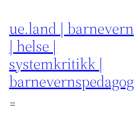
Hopp
til
ue.land | barnevern
innhold
| helse |
systemkritikk |
barnevernspedago