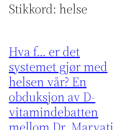
Stikkord:
helse
Hva f… er det
systemet gjør med
helsen vår? En
obduksjon av D-
vitamindebatten
mellom Dr. Marvati