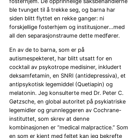
fosterhjem. De opprinnelige saksbehandlerne
ble tvunget til å trekke seg, og barna har
siden blitt flyttet en rekke ganger: ni
forskjellige fosterhjem og institusjoner…med
all den separasjonstraume dette medfører.
En av de to barna, som er på
autismespekteret, har blitt utsatt for en
cocktail av psykotrope medisiner, inkludert
deksamfetamin, en SNRI (antidepressiva), et
antipsykotisk legemiddel (Quetiapin) og
melatonin. Jeg konsulterte med Dr. Peter C.
Gøtzsche, en global autoritet på psykiatriske
legemidler og grunnleggeren av Cochrane-
instituttet, som skrev at denne
kombinasjonen er “medical malpractice.” Som
en som er kjent med feltet kan jeg bekrefte