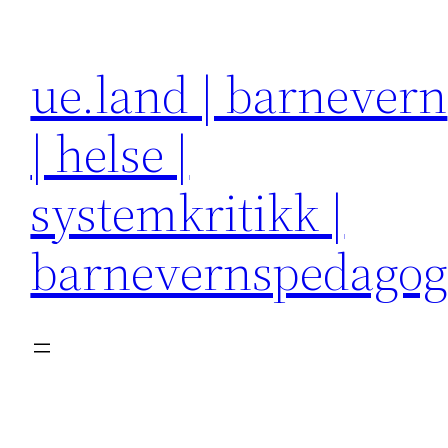
Hopp
til
ue.land | barnevern
innhold
| helse |
systemkritikk |
barnevernspedago