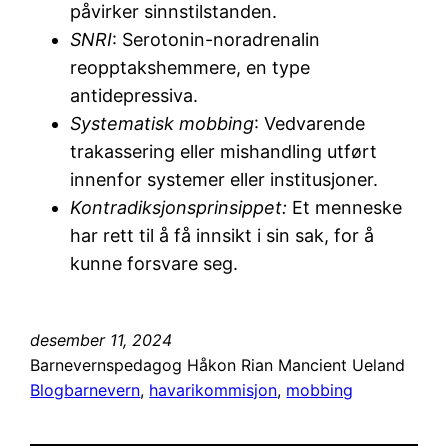
påvirker sinnstilstanden.
SNRI
: Serotonin-noradrenalin
reopptakshemmere, en type
antidepressiva.
Systematisk mobbing
: Vedvarende
trakassering eller mishandling utført
innenfor systemer eller institusjoner.
Kontradiksjonsprinsippet:
Et menneske
har rett til å få innsikt i sin sak, for å
kunne forsvare seg.
desember 11, 2024
Barnevernspedagog Håkon Rian Mancient Ueland
Blog
barnevern
, 
havarikommisjon
, 
mobbing