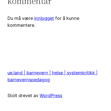
kommentar
Du må være
innlogget
for å kunne
kommentere.
ue.land | barnevern | helse | systemkritikk |
barnevernspedagog
Stolt drevet av
WordPress