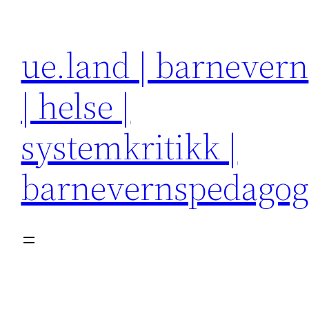
Hopp
til
ue.land | barnevern
innhold
| helse |
systemkritikk |
barnevernspedago