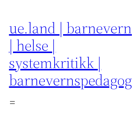
Hopp
til
ue.land | barnevern
innhold
| helse |
systemkritikk |
barnevernspedago