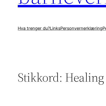
Hva trenger du?
Links
Personvernerklæring
P
Stikkord:
Healing