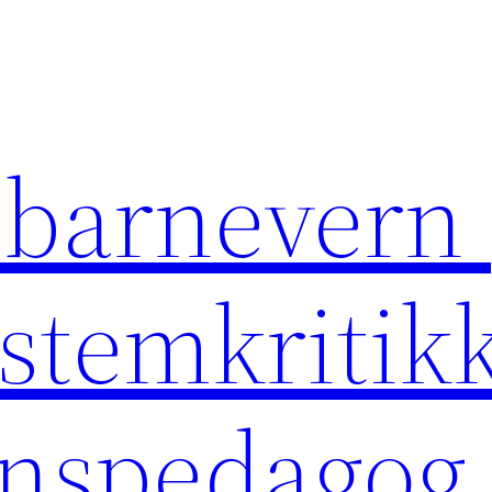
 barnevern 
ystemkritikk
rnspedagog