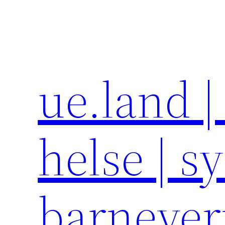
Hopp
til
innhold
ue.land |
helse | s
barneve