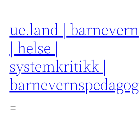
Hopp
til
ue.land | barnevern
innhold
| helse |
systemkritikk |
barnevernspedago