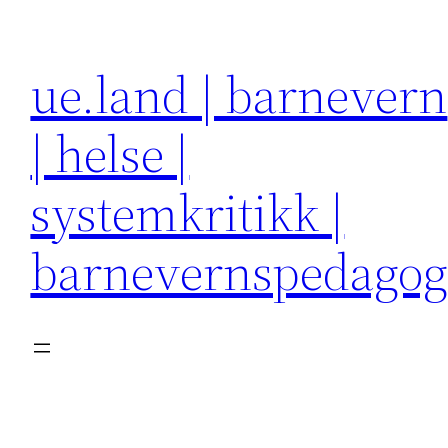
Hopp
til
ue.land | barnevern
innhold
| helse |
systemkritikk |
barnevernspedago