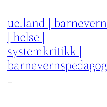
Hopp
til
ue.land | barnevern
innhold
| helse |
systemkritikk |
barnevernspedago